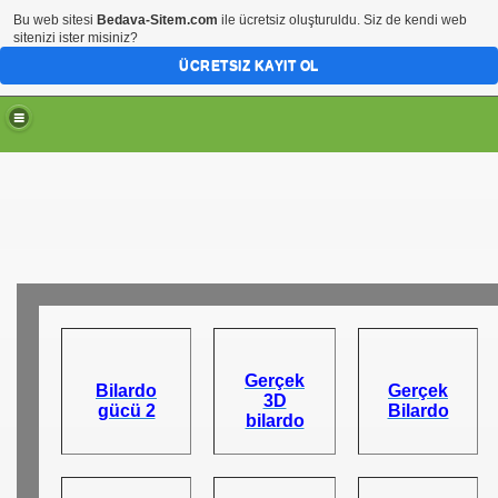
Bu web sitesi
Bedava-Sitem.com
ile ücretsiz oluşturuldu. Siz de kendi web
sitenizi ister misiniz?
ÜCRETSIZ KAYIT OL
Gerçek
Bilardo
Gerçek
3D
gücü 2
Bilardo
bilardo